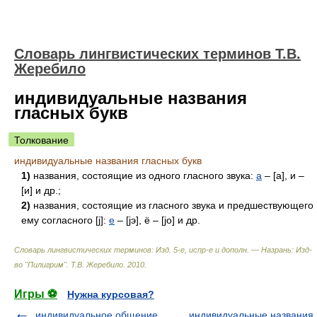
Словарь лингвистических терминов Т.В.
Жеребило
индивидуальные названия
гласных букв
Толкование
индивидуальные названия гласных букв
1)
названия, состоящие из одного гласного звука:
а
– [а], и –
[и] и др.;
2)
названия, состоящие из гласного звука и предшествующего
ему согласного [j]:
е
– [jэ], ё – [jо] и др.
Словарь лингвистических терминов: Изд. 5-е, испр-е и дополн. — Назрань: Изд-
во "Пилигрим"
.
Т.В. Жеребило
.
2010
.
Игры ⚽
Нужна курсовая?
индивидуальное общение
индивидуальные названия